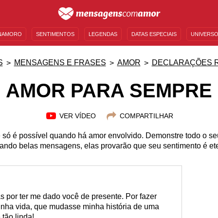
NAMORO
SENTIMENTOS
LEGENDAS
DATAS ESPECIAIS
UNIVERSO
MENSAGENS DE ANIVERSÁRIO
ENTRETENIMENTO
FAMOSOS
BÍBLIA
S
MENSAGENS E FRASES
AMOR
DECLARAÇÕES 
AMOR PARA SEMPRE
VER VÍDEO
COMPARTILHAR
e só é possível quando há amor envolvido. Demonstre todo o se
ando belas mensagens, elas provarão que seu sentimento é et
 por ter me dado você de presente. Por fazer
inha vida, que mudasse minha história de uma
 tão linda!