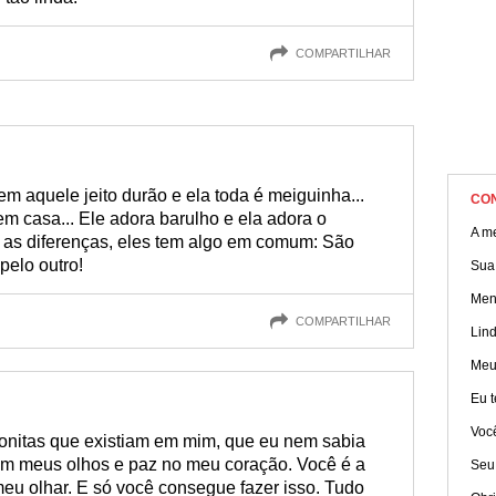
COMPARTILHAR
 tem aquele jeito durão e ela toda é meiguinha...
CO
 em casa... Ele adora barulho e ela adora o
A m
 as diferenças, eles tem algo em comum: São
elo outro!
Sua
Men
COMPARTILHAR
Lin
Meu
Eu 
Você
onitas que existiam em mim, que eu nem sabia
 em meus olhos e paz no meu coração. Você é a
Seu
eu olhar. E só você consegue fazer isso. Tudo