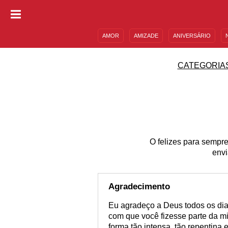
AMOR
AMIZADE
ANIVERSÁRIO
DESCULPAS
MENSAGENS E FRASES
CATEGORIA
O felizes para sempr
envi
Agradecimento
Eu agradeço a Deus todos os dias
com que você fizesse parte da m
forma tão intensa, tão repentina e