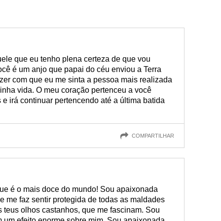
uele que eu tenho plena certeza de que vou
Você é um anjo que papai do céu enviou a Terra
zer com que eu me sinta a pessoa mais realizada
inha vida. O meu coração pertenceu a você
 e irá continuar pertencendo até a última batida
COMPARTILHAR
 que é o mais doce do mundo! Sou apaixonada
 e me faz sentir protegida de todas as maldades
 teus olhos castanhos, que me fascinam. Sou
em um efeito enorme sobre mim. Sou apaixonada