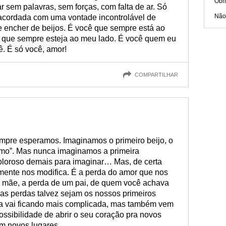
Obr
 sem palavras, sem forças, com falta de ar. Só
Não 
acordada com uma vontade incontrolável de
e encher de beijos. É você que sempre está ao
 que sempre esteja ao meu lado. É você quem eu
. É só você, amor!
COMPARTILHAR
mpre esperamos. Imaginamos o primeiro beijo, o
 amo”. Mas nunca imaginamos a primeira
oloroso demais para imaginar… Mas, de certa
lmente nos modifica. É a perda do amor que nos
 mãe, a perda de um pai, de quem você achava
sas perdas talvez sejam os nossos primeiros
ida vai ficando mais complicada, mas também vem
sibilidade de abrir o seu coração pra novos
m novos lugares.