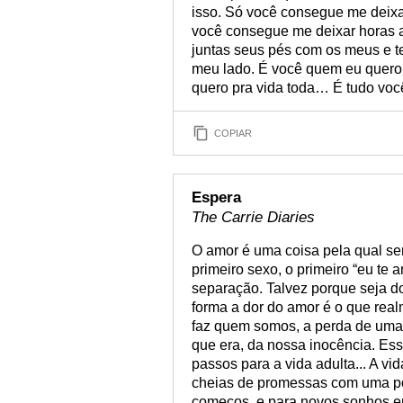
isso. Só você consegue me deixar
você consegue me deixar horas 
juntas seus pés com os meus e t
meu lado. É você quem eu quero
quero pra vida toda… É tudo você
COPIAR
Espera
The Carrie Diaries
O amor é uma coisa pela qual se
primeiro sexo, o primeiro “eu te
separação. Talvez porque seja d
forma a dor do amor é o que rea
faz quem somos, a perda de uma
que era, da nossa inocência. Es
passos para a vida adulta... A v
cheias de promessas com uma pos
começos, e para novos sonhos e