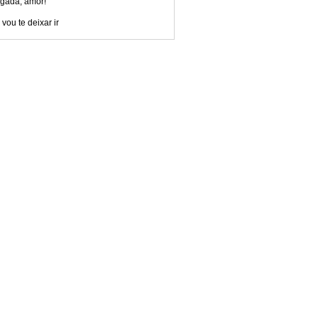
igada, amor!
vou te deixar ir