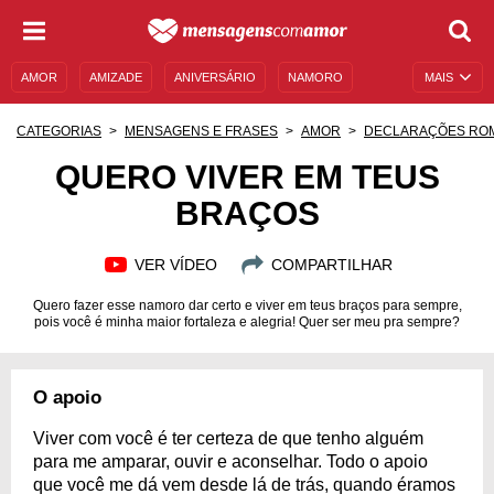
AMOR
AMIZADE
ANIVERSÁRIO
NAMORO
MAIS
SENTIMENTOS
LEGENDAS
DATAS ESPECIAIS
CATEGORIAS
MENSAGENS E FRASES
AMOR
DECLARAÇÕES RO
UNIVERSO FEMININO
AUTOAJUDA
DESCULPAS
QUERO VIVER EM TEUS
BRAÇOS
MENSAGENS E FRASES
MENSAGENS DE ANIVERSÁRIO
ENTRETENIMENTO
FAMOSOS
BÍBLIA
VER VÍDEO
COMPARTILHAR
Quero fazer esse namoro dar certo e viver em teus braços para sempre,
pois você é minha maior fortaleza e alegria! Quer ser meu pra sempre?
O apoio
Viver com você é ter certeza de que tenho alguém
para me amparar, ouvir e aconselhar. Todo o apoio
que você me dá vem desde lá de trás, quando éramos