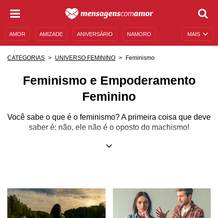
AMOR
AMIZADE
ANIVERSÁRIO
NAMORO
MAIS
SENTIMENTOS
LEGENDAS
DATAS ESPECIAIS
Feminismo
CATEGORIAS
UNIVERSO FEMININO
UNIVERSO FEMININO
AUTOAJUDA
DESCULPAS
Feminismo e Empoderamento
MENSAGENS E FRASES
MENSAGENS DE ANIVERSÁRIO
Feminino
ENTRETENIMENTO
FAMOSOS
BÍBLIA
Você sabe o que é o feminismo? A primeira coisa que deve
saber é: não, ele não é o oposto do machismo!
Feminismo é um movimento libertador e que não visa
somente o desenvolvimento das mulheres, mas de toda a
sociedade como um todo, ou seja, é um conjunto de
movimentos políticos, sociais, ideologias e filosofias que
têm como objetivos comuns os direitos iguais para homens
e mulheres, uma vivência humana por meio do
empoderamento feminino e da libertação de padrões