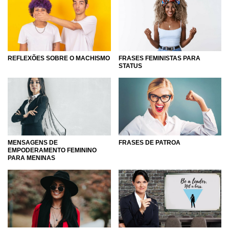
que todos possam viver em paz e em harmonia.
Empodere-se com a gente e leve esse poder para todas as
mulheres do seu dia a dia, inspire-as, junte as suas forças
com aquelas que estão na mesma luta que você e também
REFLEXÕES SOBRE O MACHISMO
FRASES FEMINISTAS PARA
seja o braço que ajudará a levantar as que ainda não
STATUS
conseguem ver os benefícios do feminismo. Juntas, nós
somos mais fortes e vamos muito mais além!
MENSAGENS DE
FRASES DE PATROA
EMPODERAMENTO FEMININO
PARA MENINAS