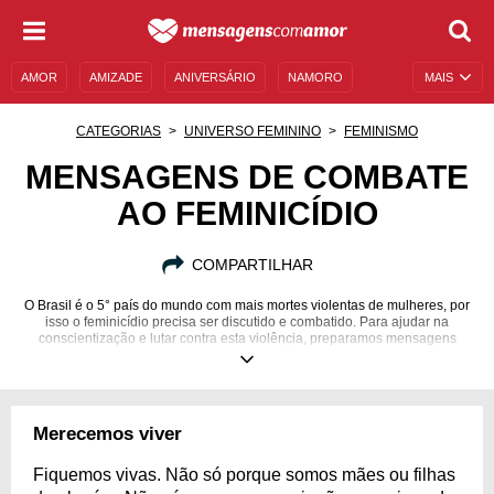
AMOR
AMIZADE
ANIVERSÁRIO
NAMORO
MAIS
SENTIMENTOS
LEGENDAS
DATAS ESPECIAIS
CATEGORIAS
UNIVERSO FEMININO
FEMINISMO
UNIVERSO FEMININO
AUTOAJUDA
DESCULPAS
MENSAGENS DE COMBATE
AO FEMINICÍDIO
MENSAGENS E FRASES
MENSAGENS DE ANIVERSÁRIO
ENTRETENIMENTO
FAMOSOS
BÍBLIA
COMPARTILHAR
O Brasil é o 5° país do mundo com mais mortes violentas de mulheres, por
isso o feminicídio precisa ser discutido e combatido. Para ajudar na
conscientização e lutar contra esta violência, preparamos mensagens
sobre o feminicídio.
Merecemos viver
Fiquemos vivas. Não só porque somos mães ou filhas