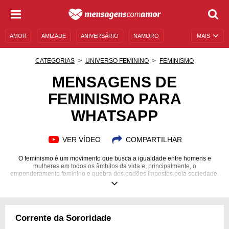
AMOR
AMIZADE
ANIVERSÁRIO
NAMORO
MAIS
SENTIMENTOS
LEGENDAS
DATAS ESPECIAIS
CATEGORIAS
UNIVERSO FEMININO
FEMINISMO
UNIVERSO FEMININO
AUTOAJUDA
DESCULPAS
MENSAGENS DE
FEMINISMO PARA
MENSAGENS E FRASES
MENSAGENS DE ANIVERSÁRIO
WHATSAPP
ENTRETENIMENTO
FAMOSOS
BÍBLIA
VER VÍDEO
COMPARTILHAR
O feminismo é um movimento que busca a igualdade entre homens e
mulheres em todos os âmbitos da vida e, principalmente, o
emponderamento feminino e quebra dos padões impostos pela sociedade.
Compartilhe mensagens de incentivo e união para seus contatos e
amigas. Mulheres merecem igualdade!
Corrente da Sororidade