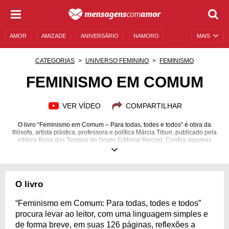
AMOR
AMIZADE
ANIVERSÁRIO
NAMORO
MAIS
SENTIMENTOS
LEGENDAS
DATAS ESPECIAIS
CATEGORIAS
UNIVERSO FEMININO
FEMINISMO
UNIVERSO FEMININO
AUTOAJUDA
DESCULPAS
FEMINISMO EM COMUM
MENSAGENS E FRASES
MENSAGENS DE ANIVERSÁRIO
VER VÍDEO
COMPARTILHAR
ENTRETENIMENTO
FAMOSOS
BÍBLIA
O livro “Feminismo em Comum – Para todas, todes e todos” é obra da
filósofa, artista plástica, professora e política Márcia Tiburi, publicado pela
editora Rosa dos Tempos do Grupo Editorial Record. Confira algumas
citações e curiosidades sobre o livro:
O livro
“Feminismo em Comum: Para todas, todes e todos”
procura levar ao leitor, com uma linguagem simples e
de forma breve, em suas 126 páginas, reflexões a