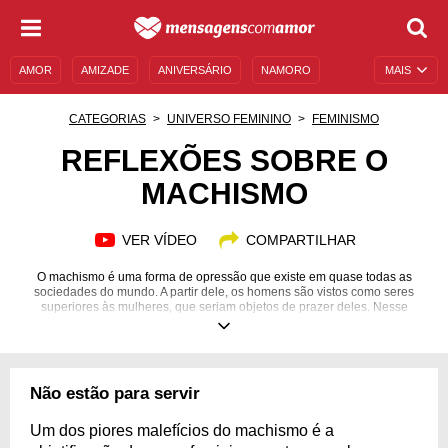
AMOR
AMIZADE
ANIVERSÁRIO
NAMORO
MAIS
SENTIMENTOS
LEGENDAS
DATAS ESPECIAIS
CATEGORIAS
UNIVERSO FEMININO
FEMINISMO
UNIVERSO FEMININO
AUTOAJUDA
DESCULPAS
REFLEXÕES SOBRE O
MACHISMO
MENSAGENS E FRASES
MENSAGENS DE ANIVERSÁRIO
ENTRETENIMENTO
FAMOSOS
BÍBLIA
VER VÍDEO
COMPARTILHAR
O machismo é uma forma de opressão que existe em quase todas as
sociedades do mundo. A partir dele, os homens são vistos como seres
superiores às mulheres, que seriam objetos de prazer deles. Nesse
sentido, ele podem agir livremente, sem se preocupar com as
consequências, porque dificilmente esse sistema estará contra ele. Por
outro lado, as mulheres devem prestar atenção em cada passo que dão,
porque podem ser agredidas, culpabilizadas ou menosprezadas apenas
por existir. As reflexões sobre o machismo são uma maneira de combater
Não estão para servir
essa realidade. Posicione-se contra a desigualdade de gênero e lute pela
equidade entre homens e mulheres!
Um dos piores malefícios do machismo é a