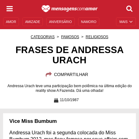
AMOR
AMIZADE
ANIVERSÁRIO
NAMORO
MAIS
SENTIMENTOS
LEGENDAS
DATAS ESPECIAIS
CATEGORIAS
FAMOSOS
RELIGIOSOS
UNIVERSO FEMININO
AUTOAJUDA
DESCULPAS
FRASES DE ANDRESSA
URACH
MENSAGENS E FRASES
MENSAGENS DE ANIVERSÁRIO
ENTRETENIMENTO
FAMOSOS
BÍBLIA
COMPARTILHAR
Andressa Urach teve uma participação bem polêmica na última edição do
reality show A Fazenda. Dá uma olhada!
11/10/1987
Vice Miss Bumbum
Andressa Urach foi a segunda colocada do Miss