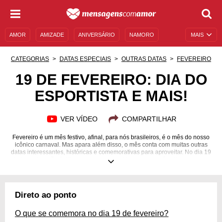
AMOR
AMIZADE
ANIVERSÁRIO
NAMORO
MAIS
SENTIMENTOS
LEGENDAS
DATAS ESPECIAIS
CATEGORIAS
DATAS ESPECIAIS
OUTRAS DATAS
FEVEREIRO
UNIVERSO FEMININO
AUTOAJUDA
DESCULPAS
19 DE FEVEREIRO: DIA DO
ESPORTISTA E MAIS!
MENSAGENS E FRASES
MENSAGENS DE ANIVERSÁRIO
ENTRETENIMENTO
FAMOSOS
BÍBLIA
VER VÍDEO
COMPARTILHAR
Fevereiro é um mês festivo, afinal, para nós brasileiros, é o mês do nosso
icônico carnaval. Mas apara além disso, o mês conta com muitas outras
datas interessantes, históricas e comemorativas para aproveitar. No dia 19
de fevereiro, não é diferente: em um ano bissexto, esse é o dia em que se
inicia o carnaval, e é também o Dia do Esportista, uma data muito
importante para celebrar os esforços dos atletas. Apesar da data, não é
oficializado nenhum feriado a nível nacional. Já que está aqui, que tal ficar
por dentro de todas as outras comemorações, santos do dia, status,
Direto ao ponto
pensamentos e muito mais sobre o dia 19 de fevereiro? Confira a página!
O que se comemora no dia 19 de fevereiro?