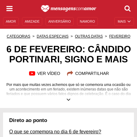
AMOR
AMIZADE
ANIVERSÁRIO
NAMORO
MAIS
SENTIMENTOS
LEGENDAS
DATAS ESPECIAIS
CATEGORIAS
DATAS ESPECIAIS
OUTRAS DATAS
FEVEREIRO
UNIVERSO FEMININO
AUTOAJUDA
DESCULPAS
6 DE FEVEREIRO: CÂNDIDO
PORTINARI, SIGNO E MAIS
MENSAGENS E FRASES
MENSAGENS DE ANIVERSÁRIO
ENTRETENIMENTO
FAMOSOS
BÍBLIA
VER VÍDEO
COMPARTILHAR
Por mais que muitas vezes achemos que só se comemora uma ocasião ou
um acontecimento em um feriado, existem inúmeras datas que não são
feriados e que possuem vários fatos dignos de celebração. É o caso do dia
6 de fevereiro, quando grandes personalidades mundiais, como o ex-
presidente dos EUA, Ronald Reagan, e o vocalista da banda Guns N'
Roses, Axl Rose, fazem aniversário. Além disso, essa data é muito
simbólica para as questões ambientais, já que também é feita uma
homenagem com o Dia do Agente de Defesa Ambiental. Confira mais
Direto ao ponto
curiosidades sobre esse dia com o conteúdo a seguir que trouxemos para
você!
O que se comemora no dia 6 de fevereiro?