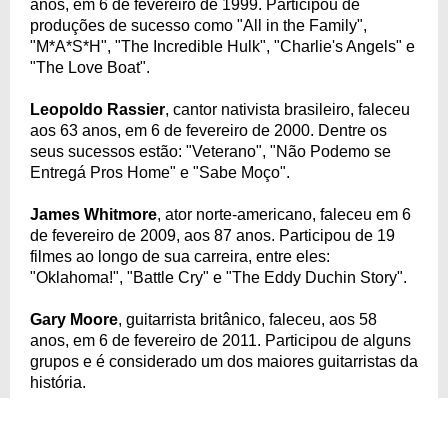
anos, em 6 de fevereiro de 1999. Participou de
produções de sucesso como "All in the Family",
"M*A*S*H", "The Incredible Hulk", "Charlie's Angels" e
"The Love Boat".
Leopoldo Rassier
, cantor nativista brasileiro, faleceu
aos 63 anos, em 6 de fevereiro de 2000. Dentre os
seus sucessos estão: "Veterano", "Não Podemo se
Entregá Pros Home" e "Sabe Moço".
James Whitmore
, ator norte-americano, faleceu em 6
de fevereiro de 2009, aos 87 anos. Participou de 19
filmes ao longo de sua carreira, entre eles:
"Oklahoma!", "Battle Cry" e "The Eddy Duchin Story".
Gary Moore
, guitarrista britânico, faleceu, aos 58
anos, em 6 de fevereiro de 2011. Participou de alguns
grupos e é considerado um dos maiores guitarristas da
história.
Janice Voss
, engenheira e astronauta americana,
faleceu aos 55 anos, em 6 de fevereiro de 2012. Foi