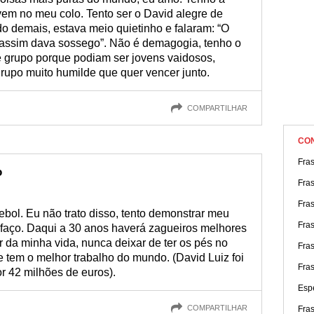
 vem no meu colo. Tento ser o David alegre de
o demais, estava meio quietinho e falaram: “O
 assim dava sossego”. Não é demagogia, tenho o
e grupo porque podiam ser jovens vaidosos,
rupo muito humilde que quer vencer junto.
COMPARTILHAR
CO
Fras
o
Fra
Fra
ebol. Eu não trato disso, tento demonstrar meu
Fra
e faço. Daqui a 30 anos haverá zagueiros melhores
r da minha vida, nunca deixar de ter os pés no
Fras
 tem o melhor trabalho do mundo. (David Luiz foi
Fra
 42 milhões de euros).
Espe
COMPARTILHAR
Fra