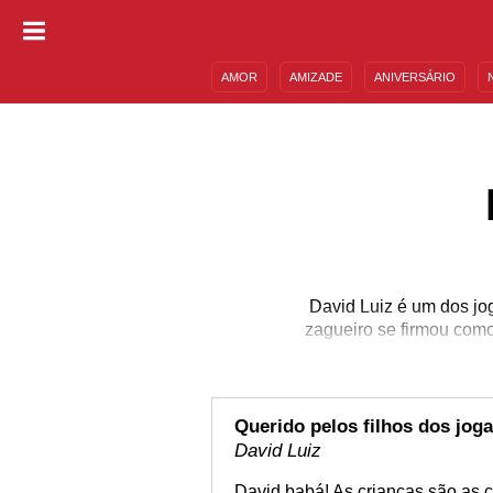
AMOR
AMIZADE
ANIVERSÁRIO
DESCULPAS
MENSAGENS E FRASES
David Luiz é um dos jo
zagueiro se firmou como
Querido pelos filhos dos jog
David Luiz
David babá! As crianças são as 