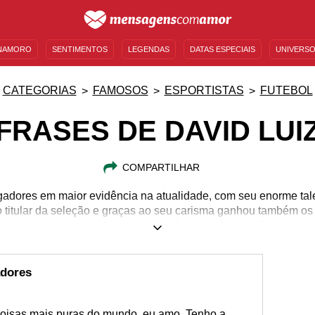
NAMORO
SENTIMENTOS
LEGENDAS
DATAS ESPECIAIS
UNIVERSO
MENSAGENS DE ANIVERSÁRIO
ENTRETENIMENTO
FAMOSOS
BÍBLIA
CATEGORIAS
FAMOSOS
ESPORTISTAS
FUTEBOL
FRASES DE DAVID LUI
COMPARTILHAR
gadores em maior evidência na atualidade, com seu enorme tal
 titular da seleção e graças ao seu carisma ganhou também os 
algumas de suas principais frases e declarações.
22/04/1987
adores
coisas mais puras do mundo, eu amo. Tenho a