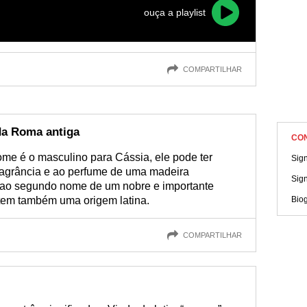
ouça a playlist
COMPARTILHAR
da Roma antiga
CO
me é o masculino para Cássia, ele pode ter
Sig
fragrância e ao perfume de uma madeira
Sig
 ao segundo nome de um nobre e importante
 tem também uma origem latina.
Biog
COMPARTILHAR