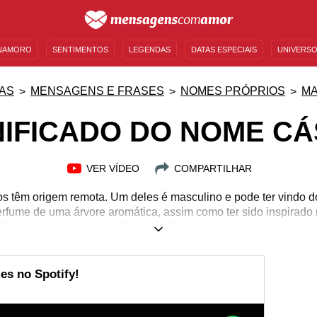
NAMORO
SENTIMENTOS
LEGENDAS
DATAS ESPECIAIS
UNIVERSO
MENSAGENS DE ANIVERSÁRIO
ENTRETENIMENTO
FAMOSOS
BÍBLIA
AS
MENSAGENS E FRASES
NOMES PRÓPRIOS
MA
NIFICADO DO NOME CÁ
VER VÍDEO
COMPARTILHAR
s têm origem remota. Um deles é masculino e pode ter vindo do
erfume de uma árvore aromática, assim como ter sido inspira
 Roma antiga, chamado “Spurius Cassius Vecellinus”, que ao pro
as, beneficiando os plebeus, foi julgado traidor do império e e
 adaptável e criativo. Muito otimista e simpático, é inteligente
oal, além de outras características que você encontra em fra
es no Spotify!
com as curiosidades dessa personalidade extrovertida.