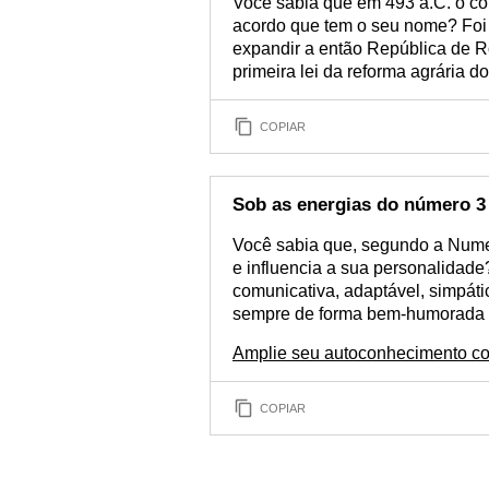
Você sabia que em 493 a.C. o c
acordo que tem o seu nome? Foi o
expandir a então República de R
primeira lei da reforma agrária 
COPIAR
Sob as energias do número 3
Você sabia que, segundo a Nume
e influencia a sua personalidade
comunicativa, adaptável, simpátic
sempre de forma bem-humorada e
Amplie seu autoconhecimento c
COPIAR