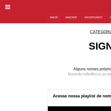
AMOR
AMIZADE
ANIVERSÁRIO
DESCULPAS
MENSAGENS E FRASES
CATEGORI
SIG
Alguns nomes próprio
fazendo referência ao p
importante cônsul da
divisão de terras públic
recebe é comunicativo,
elevado magnetismo pess
Acesse nossa playlist de nom