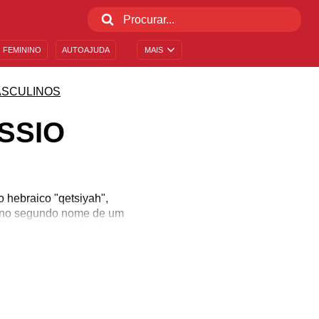
 FEMININO
AUTOAJUDA
MAIS
SCULINOS
SSIO
 hebraico "qetsiyah",
do no segundo nome de um
por a primeira lei de
xecutado. E o homem que o
, de bom gosto e com um
ses de Cássio. Admire-se