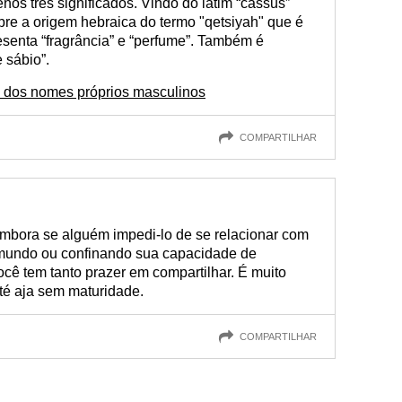
os três significados. Vindo do latim “cassus”
obre a origem hebraica do termo "qetsiyah" que é
esenta “fragrância” e “perfume”. Também é
e sábio”.
 dos nomes próprios masculinos
COMPARTILHAR
embora se alguém impedi-lo de se relacionar com
 mundo ou confinando sua capacidade de
cê tem tanto prazer em compartilhar. É muito
té aja sem maturidade.
COMPARTILHAR