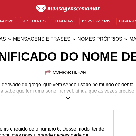
NAMORO
SENTIMENTOS
LEGENDAS
DATAS ESPECIAIS
UNIVERSO
MENSAGENS DE ANIVERSÁRIO
ENTRETENIMENTO
FAMOSOS
BÍBLIA
AS
MENSAGENS E FRASES
NOMES PRÓPRIOS
MA
NIFICADO DO NOME D
COMPARTILHAR
 derivado do grego, que vem sendo usado no mundo ocidental 
a sabe que tem uma sorte incrível, ainda que as vezes precise 
Quando fica inseguro, pode fazer umas ceninhas e até se mostr
um coração imenso que sempre dá a mão a quem precisa e nã
abe o quão carinhoso, dedicado, responsável e focado ele é! P
 nada pela metade! Tem algum Denis especial em sua vida? Co
personalidade e surpreenda com frases de Denis!
enis é regido pelo número 6. Desse modo, tende
 doce, mas possui grande necessidade de