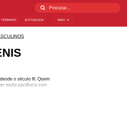
 FEMININO
AUTOAJUDA
MAIS
SCULINOS
ENIS
desde o século III. Quem
ter muita paciência com
ar um tanto possessivo,
o abandona ninguém! Se
ara tudo que faz, ele se
nheça mais de sua