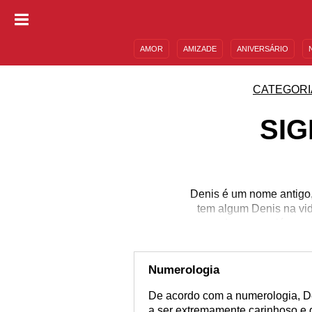
AMOR
AMIZADE
ANIVERSÁRIO
DESCULPAS
MENSAGENS E FRASES
CATEGORI
SIG
Denis é um nome antigo,
tem algum Denis na vid
seus dramas e ciúmes. 
mas é uma pessoa com 
você conhece um Denis s
dedica e não faz
Numerologia
De acordo com a numerologia, D
a ser extremamente carinhoso e