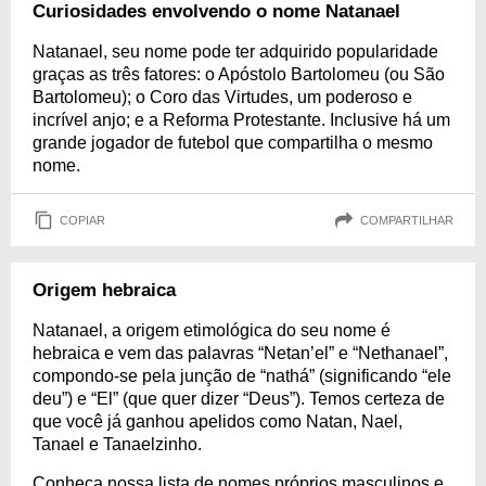
Curiosidades envolvendo o nome Natanael
Natanael, seu nome pode ter adquirido popularidade
graças as três fatores: o Apóstolo Bartolomeu (ou São
Bartolomeu); o Coro das Virtudes, um poderoso e
incrível anjo; e a Reforma Protestante. Inclusive há um
grande jogador de futebol que compartilha o mesmo
nome.
COPIAR
COMPARTILHAR
Origem hebraica
Natanael, a origem etimológica do seu nome é
hebraica e vem das palavras “Netan’el” e “Nethanael”,
compondo-se pela junção de “nathá” (significando “ele
deu”) e “El” (que quer dizer “Deus”). Temos certeza de
que você já ganhou apelidos como Natan, Nael,
Tanael e Tanaelzinho.
Conheça nossa lista de nomes próprios masculinos e