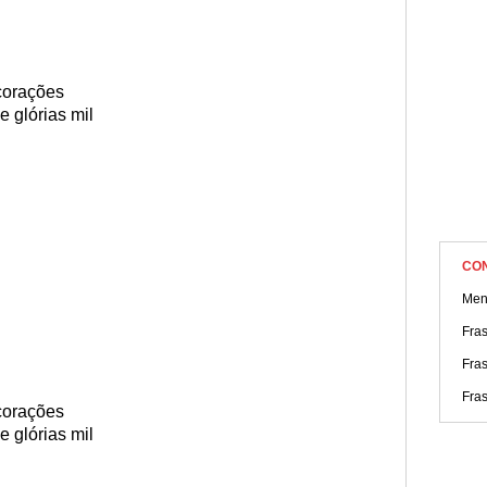
corações
e glórias mil
CO
Men
Fras
Fra
Fra
corações
e glórias mil