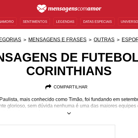
NAMORO
SENTIMENTOS
LEGENDAS
DATAS ESPECIAIS
UNIVERSO
MENSAGENS DE ANIVERSÁRIO
ENTRETENIMENTO
FAMOSOS
BÍBLIA
EGORIAS
MENSAGENS E FRASES
OUTRAS
ESPO
NSAGENS DE FUTEBOL
CORINTHIANS
COMPARTILHAR
 Paulista, mais conhecido como Timão, foi fundando em setem
te glorioso, sem dúvida nenhuma é uma das maiores equipes d
nal. Veja frases, músicas e mensagens relacionadas ao time e c