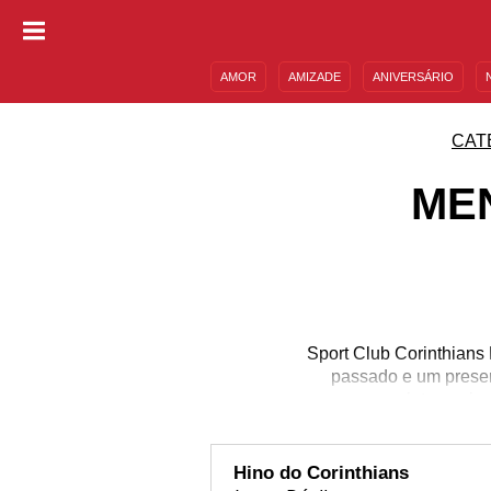
AMOR
AMIZADE
ANIVERSÁRIO
DESCULPAS
MENSAGENS E FRASES
CAT
ME
Sport Club Corinthians
passado e um presen
internacio
Hino do Corinthians