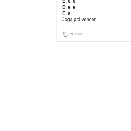
E, e, e,
E, e, e,
E, e,
Joga prá vencer.
COPIAR