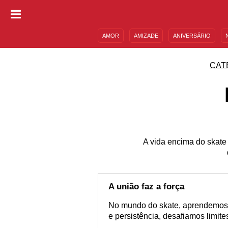
AMOR
AMIZADE
ANIVERSÁRIO
DESCULPAS
MENSAGENS E FRASES
CAT
A vida encima do skate
A união faz a força
No mundo do skate, aprendemos 
e persistência, desafiamos limit