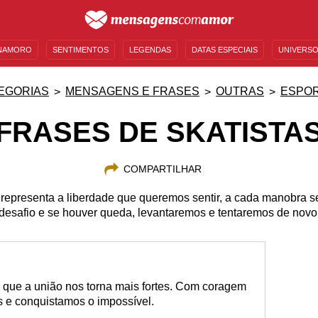
NAMORO
SENTIMENTOS
LEGENDAS
DATAS ESPECIAIS
UNIVERSO
MENSAGENS DE ANIVERSÁRIO
ENTRETENIMENTO
FAMOSOS
BÍBLIA
EGORIAS
MENSAGENS E FRASES
OUTRAS
ESPO
FRASES DE SKATISTA
COMPARTILHAR
 representa a liberdade que queremos sentir, a cada manobra s
desafio e se houver queda, levantaremos e tentaremos de novo
que a união nos torna mais fortes. Com coragem
es e conquistamos o impossível.