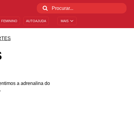
 FEMININO
AUTOAJUDA
MAIS
RTES
S
entimos a adrenalina do
.