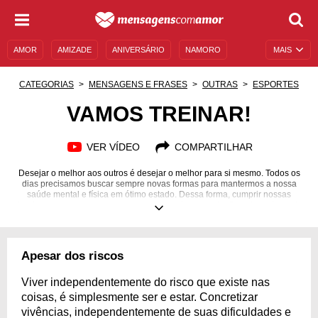
AMOR
AMIZADE
ANIVERSÁRIO
NAMORO
MAIS
SENTIMENTOS
LEGENDAS
DATAS ESPECIAIS
CATEGORIAS
MENSAGENS E FRASES
OUTRAS
ESPORTES
UNIVERSO FEMININO
AUTOAJUDA
DESCULPAS
VAMOS TREINAR!
MENSAGENS E FRASES
MENSAGENS DE ANIVERSÁRIO
VER VÍDEO
COMPARTILHAR
ENTRETENIMENTO
FAMOSOS
BÍBLIA
Desejar o melhor aos outros é desejar o melhor para si mesmo. Todos os
dias precisamos buscar sempre novas formas para mantermos a nossa
saúde mental e física em ótimo estado. Dessa forma, cumprir nossas
tarefas e comparecer em nossos compromissos acaba ficando muito mais
simples e fácil. Veja que o que acontece conosco é muito por causa do que
falamos e do que pensamos. Essa simples atitude que várias vezes
deixamos de fazer, propicia uma enorme diferença no que diz respeito a
encararmos os obstáculos que vêm a tona. Vamos treinar e ser melhores
Apesar dos riscos
todos os dias. Confira estas mensagens que separamos para você atrair
coisas melhores para sua vida cada vez mais.
Viver independentemente do risco que existe nas
coisas, é simplesmente ser e estar. Concretizar
vivências, independentemente de suas dificuldades e