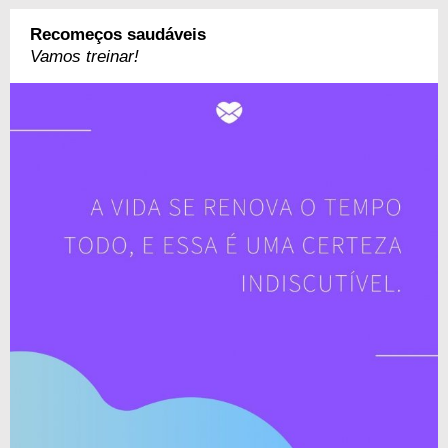
Recomeços saudáveis
Vamos treinar!