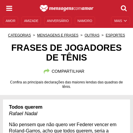
AMOR
AMIZADE
ANIVERSÁRIO
NAMORO
MAIS
SENTIMENTOS
LEGENDAS
DATAS ESPECIAIS
CATEGORIAS
MENSAGENS E FRASES
OUTRAS
ESPORTES
UNIVERSO FEMININO
AUTOAJUDA
DESCULPAS
FRASES DE JOGADORES
DE TÊNIS
MENSAGENS E FRASES
MENSAGENS DE ANIVERSÁRIO
ENTRETENIMENTO
FAMOSOS
BÍBLIA
COMPARTILHAR
Confira as principais declarações das maiores lendas das quadras de
tênis.
Todos querem
Rafael Nadal
Não pensem que não quero ver Federer vencer em
Roland-Garros, acho que todos querem, seria a