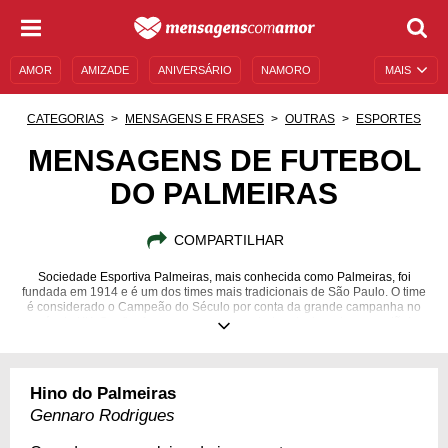
AMOR
AMIZADE
ANIVERSÁRIO
NAMORO
MAIS
SENTIMENTOS
LEGENDAS
DATAS ESPECIAIS
CATEGORIAS
MENSAGENS E FRASES
OUTRAS
ESPORTES
UNIVERSO FEMININO
AUTOAJUDA
DESCULPAS
MENSAGENS DE FUTEBOL
DO PALMEIRAS
MENSAGENS E FRASES
MENSAGENS DE ANIVERSÁRIO
ENTRETENIMENTO
FAMOSOS
BÍBLIA
COMPARTILHAR
Sociedade Esportiva Palmeiras, mais conhecida como Palmeiras, foi
fundada em 1914 e é um dos times mais tradicionais de São Paulo. O time
é considerado o Campeão do Século por conta da grande campanha no
século XX. Confira frases, mensagens e tudo relacionado ao verdão!
Hino do Palmeiras
Gennaro Rodrigues