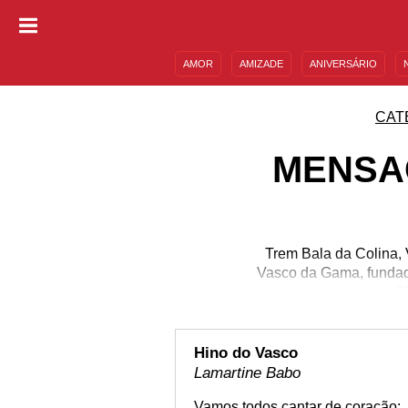
AMOR
AMIZADE
ANIVERSÁRIO
DESCULPAS
MENSAGENS E FRASES
CAT
MENSA
Trem Bala da Colina, 
Vasco da Gama, fundad
Gi
Hino do Vasco
Lamartine Babo
Vamos todos cantar de coração: