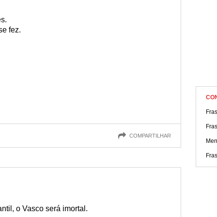
s.
e fez.
.
CO
Fra
Fra
COMPARTILHAR
Men
Fras
til, o Vasco será imortal.