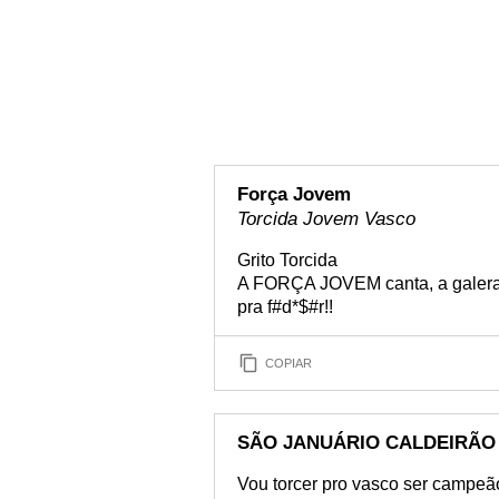
Força Jovem
Torcida Jovem Vasco
Grito Torcida
A FORÇA JOVEM canta, a galera s
pra f#d*$#r!!
COPIAR
SÃO JANUÁRIO CALDEIRÃO
Vou torcer pro vasco ser campeã