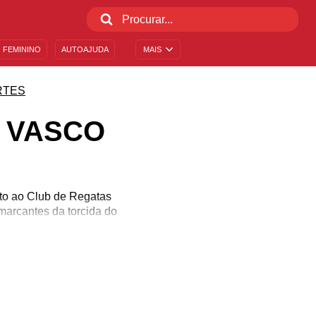
 FEMININO
AUTOAJUDA
MAIS
RTES
 VASCO
ito ao Club de Regatas
arcantes da torcida do
he!