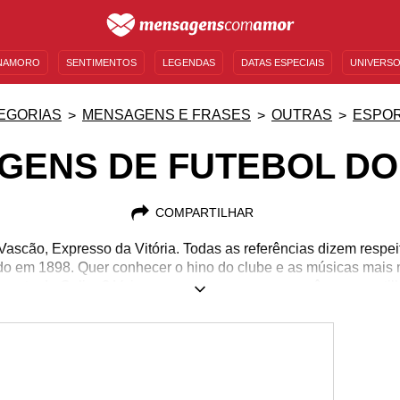
NAMORO
SENTIMENTOS
LEGENDAS
DATAS ESPECIAIS
UNIVERSO
MENSAGENS DE ANIVERSÁRIO
ENTRETENIMENTO
FAMOSOS
BÍBLIA
EGORIAS
MENSAGENS E FRASES
OUTRAS
ESPO
GENS DE FUTEBOL DO
COMPARTILHAR
Vascão, Expresso da Vitória. Todas as referências dizem respe
o em 1898. Quer conhecer o hino do clube e as músicas mais m
gante da Colina? Veja o que separamos para você e compartil