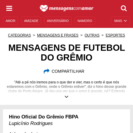
AMOR
AMIZADE
ANIVERSÁRIO
NAMORO
MAIS
SENTIMENTOS
LEGENDAS
DATAS ESPECIAIS
CATEGORIAS
MENSAGENS E FRASES
OUTRAS
ESPORTES
UNIVERSO FEMININO
AUTOAJUDA
DESCULPAS
MENSAGENS DE FUTEBOL
DO GRÊMIO
MENSAGENS E FRASES
MENSAGENS DE ANIVERSÁRIO
ENTRETENIMENTO
FAMOSOS
BÍBLIA
COMPARTILHAR
"Até a pé nós iremos para o que der e vier, mas o certo é que nós
estaremos com o Grêmio, onde o Grêmio estiver", diz o hino desse grande
clube de Porto Alegre. Já deu pra ver que o amor é grande, né? Entenda
um pouco mais sobre a paixão gremista!
Hino Oficial Do Grêmio FBPA
Lupicínio Rodrigues