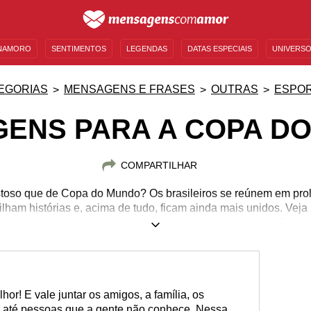
NAMORO
SENTIMENTOS
LEGENDAS
DATAS ESPECIAIS
UNIVERSO
MENSAGENS DE ANIVERSÁRIO
ENTRETENIMENTO
FAMOSOS
BÍBLIA
EGORIAS
MENSAGENS E FRASES
OUTRAS
ESPO
ENS PARA A COPA D
COMPARTILHAR
toso que de Copa do Mundo? Os brasileiros se reúnem em prol 
ham histórias e, acima de tudo, ficam ainda mais unidos. Vej
voltadas a esse grande momento esportivo e entre no clima!
hor! E vale juntar os amigos, a família, os
, até pessoas que a gente não conhece. Nessa