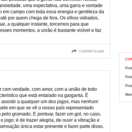
nsiedade, uma expectativa, uma garra e vontade
o em campo com toda essa energia e gentileza da
até por quem chega de fora. Os olhos vidrados,
e, a qualquer instante, torcemos para que
esses momentos, a união é bastante visível e faz
COMPARTILHAR
CO
Fra
Fra
Fras
er com verdade, com amor, com a união de todo
Men
cterístico que está entalado na garganta. É
 assistir a qualquer um dos jogos, mas nenhum
le em que se vê o nosso país representado
pelo gramado. E pontuar, fazer um gol, no caso,
jogo: é de trazer alegria, de ouvir a vibração e
ensação única estar presente e fazer parte disso,