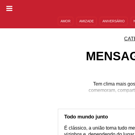
AMOR
AMIZADE
ANIVERSÁRIO
DESCULPAS
MENSAGENS E FRASES
CAT
MENSAG
Tem clima mais gos
comemoram, compartil
Todo mundo junto
É clássico, a união torna tudo mel
vizinhos e, dependendo do lugar