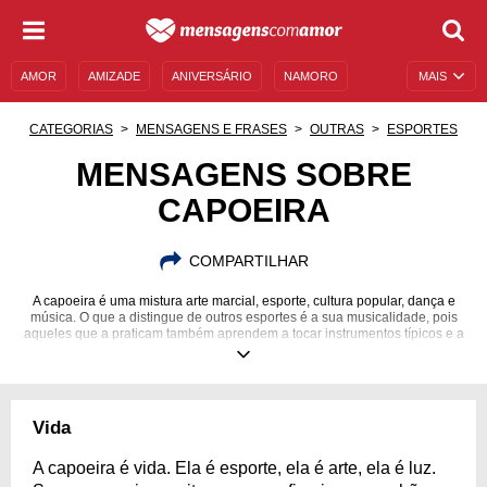
AMOR
AMIZADE
ANIVERSÁRIO
NAMORO
MAIS
SENTIMENTOS
LEGENDAS
DATAS ESPECIAIS
CATEGORIAS
MENSAGENS E FRASES
OUTRAS
ESPORTES
UNIVERSO FEMININO
AUTOAJUDA
DESCULPAS
MENSAGENS SOBRE
CAPOEIRA
MENSAGENS E FRASES
MENSAGENS DE ANIVERSÁRIO
ENTRETENIMENTO
FAMOSOS
BÍBLIA
COMPARTILHAR
A capoeira é uma mistura arte marcial, esporte, cultura popular, dança e
música. O que a distingue de outros esportes é a sua musicalidade, pois
aqueles que a praticam também aprendem a tocar instrumentos típicos e a
cantar. Veja aqui mensagens inspiradoras sobre esse esporte típico
brasileiro.
Vida
A capoeira é vida. Ela é esporte, ela é arte, ela é luz.