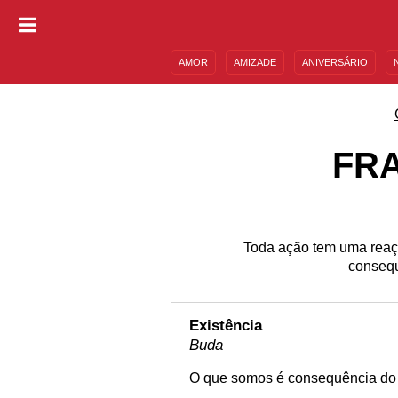
AMOR
AMIZADE
ANIVERSÁRIO
DESCULPAS
MENSAGENS E FRASES
FR
Toda ação tem uma reação
consequ
Existência
Buda
O que somos é consequência do