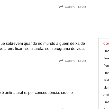
COMPARTILHAR
 que sobrevém quando no mundo alguém deixa de
CO
belarem, ficam sem tarefa, sem programa de vida.
Fra
Fra
COMPARTILHAR
Pen
Fras
Text
Men
é antinatural e, por consequência, cruel e
A cr
Fra