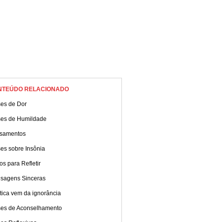
NTEÚDO RELACIONADO
ses de Dor
ses de Humildade
samentos
es sobre Insônia
os para Refletir
sagens Sinceras
ítica vem da ignorância
ses de Aconselhamento