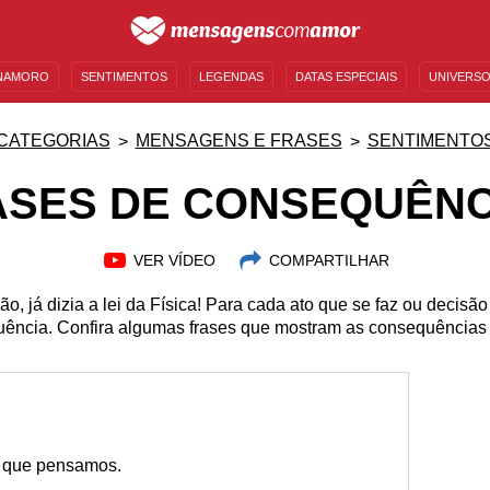
NAMORO
SENTIMENTOS
LEGENDAS
DATAS ESPECIAIS
UNIVERSO
MENSAGENS DE ANIVERSÁRIO
ENTRETENIMENTO
FAMOSOS
BÍBLIA
CATEGORIAS
MENSAGENS E FRASES
SENTIMENTO
ASES DE CONSEQUÊNC
VER VÍDEO
COMPARTILHAR
, já dizia a lei da Física! Para cada ato que se faz ou decisã
ência. Confira algumas frases que mostram as consequências 
 que pensamos.