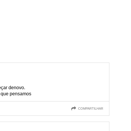
eçar denovo.
 que pensamos
COMPARTILHAR