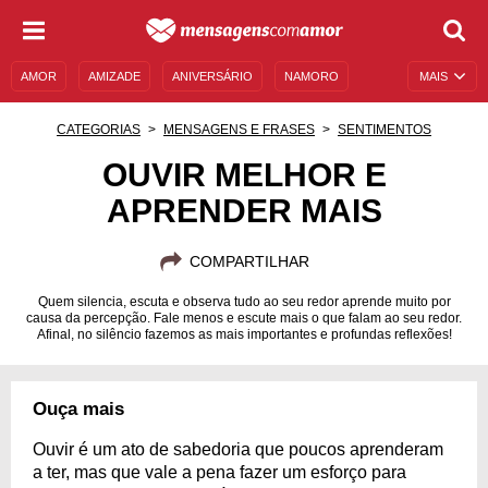
AMOR
AMIZADE
ANIVERSÁRIO
NAMORO
MAIS
SENTIMENTOS
LEGENDAS
DATAS ESPECIAIS
CATEGORIAS
MENSAGENS E FRASES
SENTIMENTOS
UNIVERSO FEMININO
AUTOAJUDA
DESCULPAS
OUVIR MELHOR E
APRENDER MAIS
MENSAGENS E FRASES
MENSAGENS DE ANIVERSÁRIO
ENTRETENIMENTO
FAMOSOS
BÍBLIA
COMPARTILHAR
Quem silencia, escuta e observa tudo ao seu redor aprende muito por
causa da percepção. Fale menos e escute mais o que falam ao seu redor.
Afinal, no silêncio fazemos as mais importantes e profundas reflexões!
Ouça mais
Ouvir é um ato de sabedoria que poucos aprenderam
a ter, mas que vale a pena fazer um esforço para