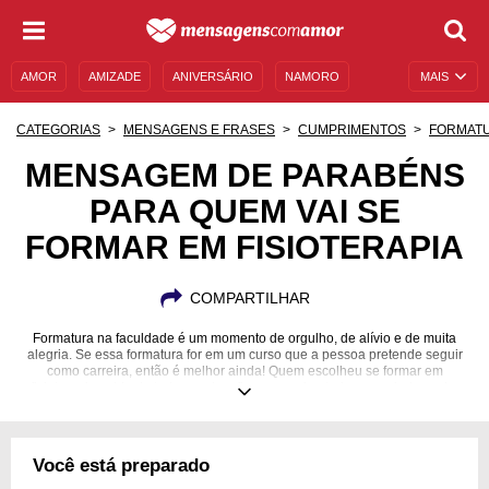
AMOR
AMIZADE
ANIVERSÁRIO
NAMORO
MAIS
SENTIMENTOS
LEGENDAS
DATAS ESPECIAIS
CATEGORIAS
MENSAGENS E FRASES
CUMPRIMENTOS
FORMAT
UNIVERSO FEMININO
AUTOAJUDA
DESCULPAS
MENSAGEM DE PARABÉNS
PARA QUEM VAI SE
MENSAGENS E FRASES
MENSAGENS DE ANIVERSÁRIO
FORMAR EM FISIOTERAPIA
ENTRETENIMENTO
FAMOSOS
BÍBLIA
COMPARTILHAR
Formatura na faculdade é um momento de orgulho, de alívio e de muita
alegria. Se essa formatura for em um curso que a pessoa pretende seguir
como carreira, então é melhor ainda! Quem escolheu se formar em
fisioterapia sabia de todos os desafios que enfrentaria, mas ainda assim
teve força para vencer cada um deles. Agora, essa(e) profissional está
preparada(o) para melhorar e manter a saúde do corpo de qualquer um!
Mostre o quanto você está feliz com essa conquista com uma mensagem
de parabéns para quem vai se formar em fisioterapia cheia de elogios,
Você está preparado
reconhecimento e valorização desse trabalho!