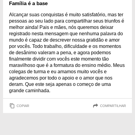
sem o apoio da família, que desde o início incentivou a educação, e esse
Família é a base
momento será dedicado a eles. Inspire-se em 10 lindos discursos de
gratidão aos pais para serem lidos em formatura de ensino médio.
Alcançar suas conquistas é muito satisfatório, mas ter
pessoas ao seu lado para compartilhar seus triunfos é
melhor ainda! Pais e mães, nós queremos deixar
registrado nesta mensagem que nenhuma palavra do
mundo é capaz de descrever nossa gratidão e amor
por vocês. Todo trabalho, dificuldade e os momentos
de desânimo valeram a pena, e agora podemos
finalmente dividir com vocês este momento tão
maravilhoso que é a formatura do ensino médio. Meus
colegas de turma e eu amamos muito vocês e
agradecemos por todo o apoio e o amor que nos
deram. Que este seja apenas o começo de uma
grande caminhada.
COPIAR
COMPARTILHAR