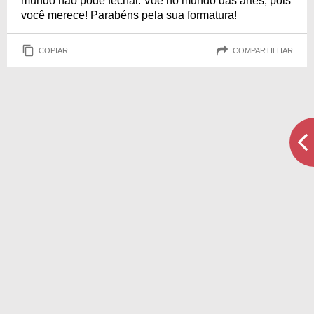
mundo não pode fechar. Voe no mundo das artes, pois
você merece! Parabéns pela sua formatura!
COPIAR
COMPARTILHAR