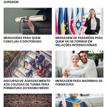
SUPERIOR
apesar das dificuldades.
Permita que os seus sentimentos mais verdadeiros sejam
transmitidos na hora de cumprimentar alguém pela
formatura, porque esse evento é único na vida de uma
pessoa. Não tenha medo de demonstrar a sua admiração
e a sua confiança de que esse alguém especial terá muito
MENSAGENS PARA QUEM
MENSAGEM DE PARABÉNS PARA
sucesso no futuro. Torne esse momento da formatura ainda
CONCLUIU O DOUTORADO
QUEM VAI SE FORMAR EM
mais especial e inesquecível com as melhores palavras!
RELAÇÕES INTERNACIONAIS
DISCURSO DE AGRADECIMENTO
MENSAGEM PARA MADRINHA DE
AOS COLEGAS DE TURMA PARA
FORMATURA
FORMATURA DO ENSINO MÉDIO