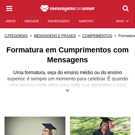
AMOR
AMIZADE
ANIVERSÁRIO
NAMORO
MAIS
SENTIMENTOS
LEGENDAS
DATAS ESPECIAIS
Formatur
CATEGORIAS
MENSAGENS E FRASES
CUMPRIMENTOS
UNIVERSO FEMININO
AUTOAJUDA
DESCULPAS
Formatura em Cumprimentos com
MENSAGENS E FRASES
MENSAGENS DE ANIVERSÁRIO
Mensagens
ENTRETENIMENTO
FAMOSOS
BÍBLIA
Uma formatura, seja do ensino médio ou do ensino
superior, é sempre um momento para celebrar. É quando
uma pessoa pode olhar para tudo que aprendeu e para
tudo que construiu ao longo do tempo, refletindo sobre os
desafios que enfrentou e sobre o caminho que traçará
daquela cerimônia em diante. Além disso, é uma
oportunidade que um(a) formando(a) tem de agradecer por
quem acompanhou toda a trajetória de aprendizado, as
noites sem dormir, a tensão das provas e, finalmente, o
encerramento disso tudo.