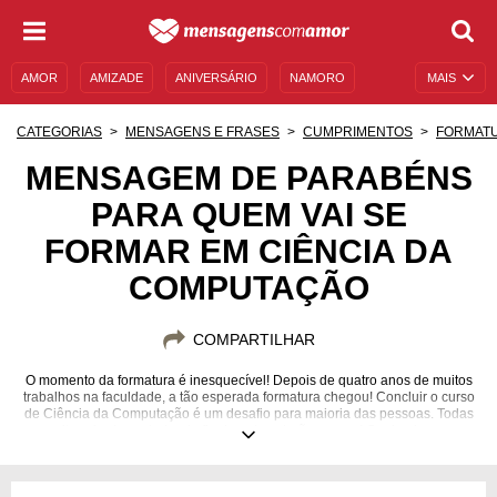
AMOR
AMIZADE
ANIVERSÁRIO
NAMORO
MAIS
SENTIMENTOS
LEGENDAS
DATAS ESPECIAIS
CATEGORIAS
MENSAGENS E FRASES
CUMPRIMENTOS
FORMAT
UNIVERSO FEMININO
AUTOAJUDA
DESCULPAS
MENSAGEM DE PARABÉNS
PARA QUEM VAI SE
MENSAGENS E FRASES
MENSAGENS DE ANIVERSÁRIO
FORMAR EM CIÊNCIA DA
ENTRETENIMENTO
FAMOSOS
BÍBLIA
COMPUTAÇÃO
COMPARTILHAR
O momento da formatura é inesquecível! Depois de quatro anos de muitos
trabalhos na faculdade, a tão esperada formatura chegou! Concluir o curso
de Ciência da Computação é um desafio para maioria das pessoas. Todas
as noites viradas estudando finalmente valerão a pena! O primeiro passo
da carreira está sendo dado, e muito ainda virá pela frente. Por isso, esse
momento tem que ser aproveitado ao máximo! Ser um profissional da
Ciência da Computação requer muito esforço e paciência. Mas finalmente,