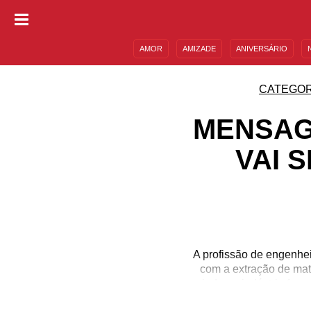
AMOR
AMIZADE
ANIVERSÁRIO
DESCULPAS
MENSAGENS E FRASES
CATEGOR
MENSAG
VAI 
A profissão de engenhe
com a extração de maté
ainda na indústria farm
cursos de Engenharia