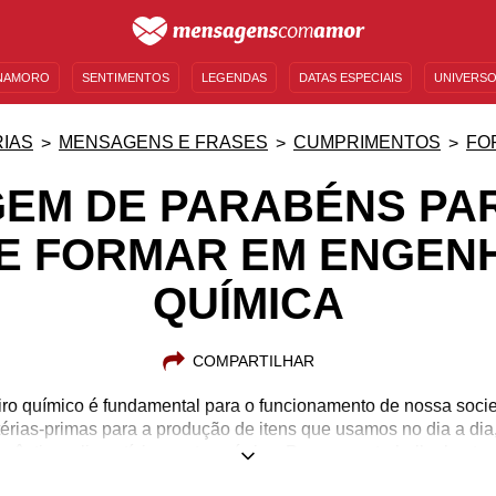
NAMORO
SENTIMENTOS
LEGENDAS
DATAS ESPECIAIS
UNIVERSO
MENSAGENS DE ANIVERSÁRIO
ENTRETENIMENTO
FAMOSOS
BÍBLIA
IAS
MENSAGENS E FRASES
CUMPRIMENTOS
FO
EM DE PARABÉNS PA
SE FORMAR EM ENGEN
QUÍMICA
COMPARTILHAR
iro químico é fundamental para o funcionamento de nossa socie
rias-primas para a produção de itens que usamos no dia a dia,
acêutica, alimentícia e petroquímica. Por ser um trabalho bastant
 Química exigem muito de seus estudantes. Conhece alguém qu