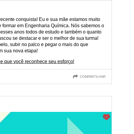
parabenizá-lo com estas mensagens para quem irá se formar e
 essa pessoa que você reconhece os anos de estudo e a dedica
 recente conquista! Eu e sua mãe estamos muito
se formar em Engenharia Química. Nós sabemos o
o desses anos todos de estudo e também o quanto
scou se destacar e ser o melhor de sua turma!
pelo, subir no palco e pegar o mais do que
m sua nova etapa!
le que você reconhece seu esforço!
COMPARTILHAR