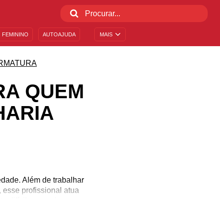
 FEMININO
AUTOAJUDA
MAIS
RMATURA
RA QUEM
HARIA
dade. Além de trabalhar
 esse profissional atua
e difícil e complexo, os
e está para se formar