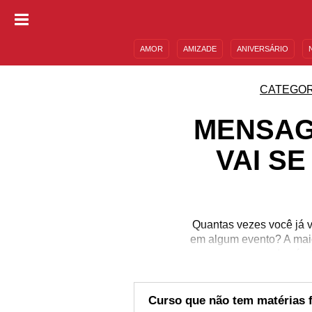
AMOR
AMIZADE
ANIVERSÁRIO
DESCULPAS
MENSAGENS E FRASES
CATEGOR
MENSAG
VAI S
Quantas vezes você já v
em algum evento? A maio
que esperar do céu 
dedicam para ente
desprevenidas. En
Meteorologia e entrar p
Curso que não tem matérias 