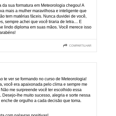
bonito!
a da sua formatura em Meteorologia chegou! A
va mais a mulher maravilhosa e inteligente que
não tem matérias fáceis. Nunca duvidei de você,
, sempre achei que você tiraria de letra… E
esse lindo diploma em suas mãos. Você merece isso
Parabéns!
COMPARTILHAR
 ao te ver se formando no curso de Meteorologia!
a, você era apaixonada pelo clima e sempre me
 Não me surpreende você ter escolhido essa
a. Desejo-lhe muito sucesso, alegria e sorte nessa
 enche de orgulho a cada decisão que toma.
a com palavras positivas!