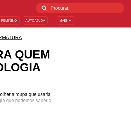
 FEMININO
AUTOAJUDA
MAIS
RMATURA
RA QUEM
OLOGIA
olher a roupa que usaria
ogia que podemos saber o
balham nessa área se
essoas sejam pegas
m vai se formar em
eixe esse dia ainda mais