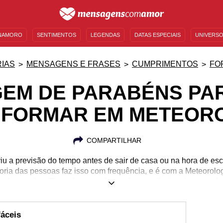
NAMORO
SENTIMENTOS
LEGENDAS
DATAS ESPECIAIS
UNIVERSO
MENSAGENS DE ANIVERSÁRIO
ENTRETENIMENTO
FAMOSOS
BÍBLIA
IAS
MENSAGENS E FRASES
CUMPRIMENTOS
FO
EM DE PARABÉNS PA
E FORMAR EM METEOR
COMPARTILHAR
iu a previsão do tempo antes de sair de casa ou na hora de esc
ria das pessoas faz isso com frequência, e é com a Meteorol
todos os dias. Faça chuva ou faça sol, os profissionais que tra
nder os fenômenos que se aproximam e para impedir que as p
tão não hesite em mandar uma mensagem de parabéns para que
ara essa profissão tão nobre, útil e essencial para o mundo. D
fáceis