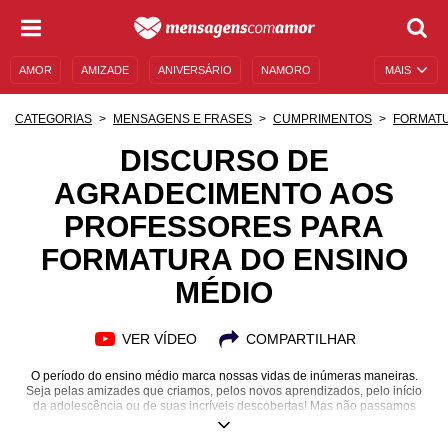
AMOR
AMIZADE
ANIVERSÁRIO
NAMORO
MAIS
SENTIMENTOS
LEGENDAS
DATAS ESPECIAIS
CATEGORIAS
MENSAGENS E FRASES
CUMPRIMENTOS
FORMAT
UNIVERSO FEMININO
AUTOAJUDA
DESCULPAS
DISCURSO DE
AGRADECIMENTO AOS
MENSAGENS E FRASES
MENSAGENS DE ANIVERSÁRIO
PROFESSORES PARA
ENTRETENIMENTO
FAMOSOS
BÍBLIA
FORMATURA DO ENSINO
MÉDIO
VER VÍDEO
COMPARTILHAR
O período do ensino médio marca nossas vidas de inúmeras maneiras.
Seja pelas amizades que criamos, pelos novos aprendizados, pelo início
da adolescência ou de suas incríveis descobertas! Mas não passamos
sozinhos por todos esses momentos, os professores estão sempre ao
nosso lado nesta caminhada. Sem eles, nossas jornadas nunca seriam