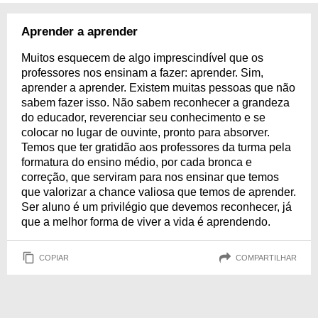
transformadas e jamais poderíamos alcançar qualquer conquista em
nossas vidas. Por isso, confira discursos de agradecimento para os nossos
professores para a formatura do ensino médio. Esse momento é muito
Aprender a aprender
especial para você, mas é mil vezes mais para aqueles que nos
ensinaram!
Muitos esquecem de algo imprescindível que os
professores nos ensinam a fazer: aprender. Sim,
aprender a aprender. Existem muitas pessoas que não
sabem fazer isso. Não sabem reconhecer a grandeza
do educador, reverenciar seu conhecimento e se
colocar no lugar de ouvinte, pronto para absorver.
Temos que ter gratidão aos professores da turma pela
formatura do ensino médio, por cada bronca e
correção, que serviram para nos ensinar que temos
que valorizar a chance valiosa que temos de aprender.
Ser aluno é um privilégio que devemos reconhecer, já
que a melhor forma de viver a vida é aprendendo.
COPIAR
COMPARTILHAR