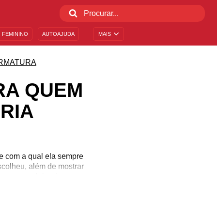
 FEMININO
AUTOAJUDA
MAIS
RMATURA
RA QUEM
RIA
 com a qual ela sempre
scolheu, além de mostrar
 deve ser celebrada com
anto ela é importante na
vivam melhor. Envie uma
istória!