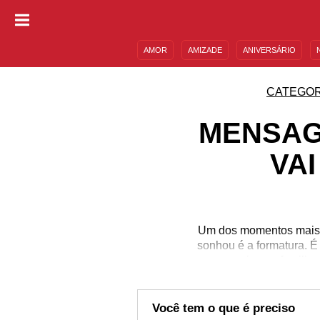
AMOR
AMIZADE
ANIVERSÁRIO
DESCULPAS
MENSAGENS E FRASES
CATEGOR
MENSAG
VA
Um dos momentos mais 
sonhou é a formatura. É
para amigos e familiar
muito amor, orgulho e m
melhoria da sociedade 
mensage
Você tem o que é preciso