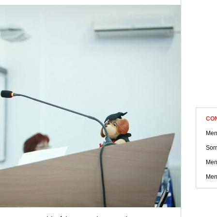
CO
Men
Sorr
Men
Men