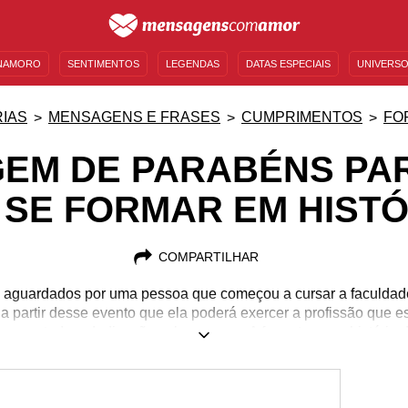
NAMORO
SENTIMENTOS
LEGENDAS
DATAS ESPECIAIS
UNIVERSO
MENSAGENS DE ANIVERSÁRIO
ENTRETENIMENTO
FAMOSOS
BÍBLIA
IAS
MENSAGENS E FRASES
CUMPRIMENTOS
FO
EM DE PARABÉNS PA
I SE FORMAR EM HISTÓ
COMPARTILHAR
aguardados por uma pessoa que começou a cursar a faculdade
 a partir desse evento que ela poderá exercer a profissão que e
es que toda a dedicação valeu a pena. A formatura em história
uitos desejos de sucesso. Mostre para essa pessoa sabida o qu
e no papel que ela pode exercer para que os povos do mundo 
m de parabéns, cheia de carinho, para quem vai se formar em h