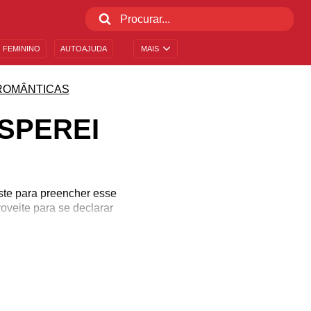
 FEMININO
AUTOAJUDA
MAIS
ROMÂNTICAS
ESPEREI
ste para preencher esse
veite para se declarar