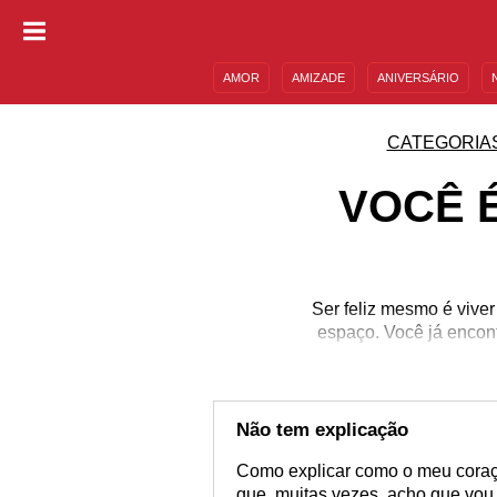
AMOR
AMIZADE
ANIVERSÁRIO
DESCULPAS
MENSAGENS E FRASES
CATEGORIA
VOCÊ É
Ser feliz mesmo é vive
espaço. Você já encon
Não tem explicação
Como explicar como o meu coraçã
que, muitas vezes, acho que vou 