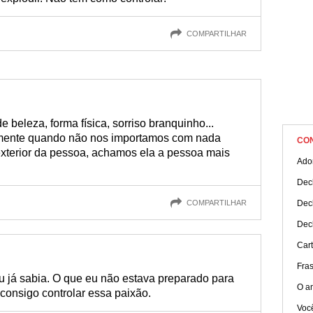
COMPARTILHAR
beleza, forma física, sorriso branquinho...
amente quando não nos importamos com nada
CO
xterior da pessoa, achamos ela a pessoa mais
Ado
Dec
COMPARTILHAR
Dec
Dec
Car
Fra
u já sabia. O que eu não estava preparado para
O a
 consigo controlar essa paixão.
Voc