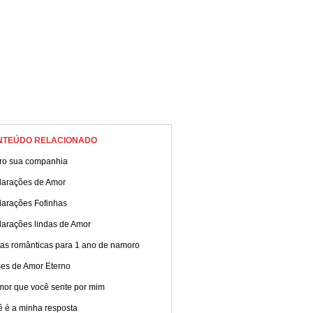
NTEÚDO RELACIONADO
ro sua companhia
larações de Amor
larações Fofinhas
larações lindas de Amor
tas românticas para 1 ano de namoro
ses de Amor Eterno
mor que você sente por mim
ê é a minha resposta