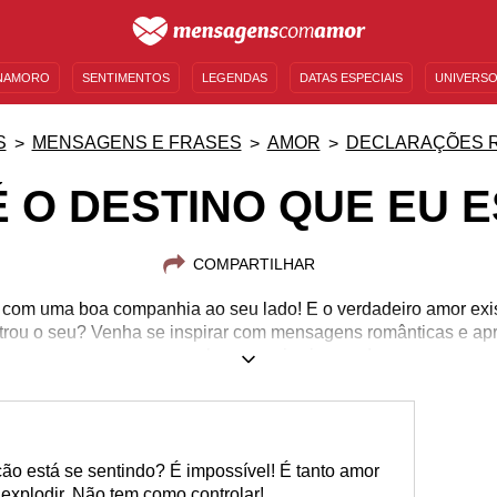
NAMORO
SENTIMENTOS
LEGENDAS
DATAS ESPECIAIS
UNIVERSO
MENSAGENS DE ANIVERSÁRIO
ENTRETENIMENTO
FAMOSOS
BÍBLIA
S
MENSAGENS E FRASES
AMOR
DECLARAÇÕES 
 O DESTINO QUE EU 
COMPARTILHAR
r com uma boa companhia ao seu lado! E o verdadeiro amor exi
trou o seu? Venha se inspirar com mensagens românticas e apro
com as palavras mais sinceras!
o está se sentindo? É impossível! É tanto amor
explodir. Não tem como controlar!