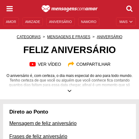
AMOR
AMIZADE
ANIVERSÁRIO
NAMORO
MAIS
SENTIMENTOS
LEGENDAS
DATAS ESPECIAIS
CATEGORIAS
MENSAGENS E FRASES
ANIVERSÁRIO
UNIVERSO FEMININO
AUTOAJUDA
DESCULPAS
FELIZ ANIVERSÁRIO
MENSAGENS E FRASES
MENSAGENS DE ANIVERSÁRIO
VER VÍDEO
COMPARTILHAR
ENTRETENIMENTO
FAMOSOS
BÍBLIA
O aniversário é, com certeza, o dia mais especial do ano para todo mundo.
Tenho certeza de que você ou alguém que você conhece fica contando
quantos dias faltam para essa data chegar, afinal é um momento que só
traz celebração e alegria. Presentes, abraços, sorrisos e pessoas queridas
à sua volta são esperados para tornar esse dia mais inesquecível e
prazeroso, e sentimentos positivos se sobressaem durante essas tão
aguardadas 24 horas. Por isso, se você deseja tornar o dia de alguém
mais doce, compartilhe uma mensagem de carinho única e especial.
Direto ao Ponto
Escolha a que mais expressa seus sentimentos e espalhe a mágica do
aniversário!
Mensagem de feliz aniversário
Frases de feliz aniversário