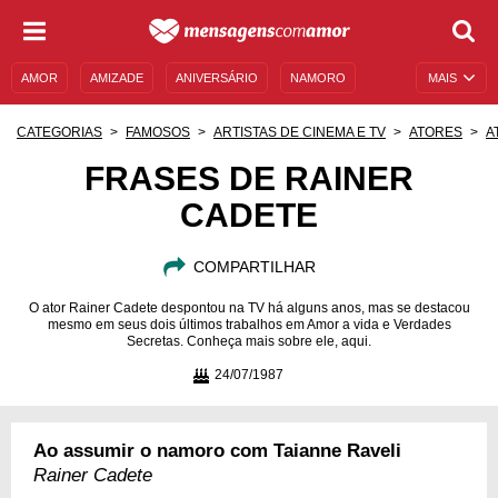
AMOR
AMIZADE
ANIVERSÁRIO
NAMORO
MAIS
SENTIMENTOS
LEGENDAS
DATAS ESPECIAIS
CATEGORIAS
FAMOSOS
ARTISTAS DE CINEMA E TV
ATORES
A
UNIVERSO FEMININO
AUTOAJUDA
DESCULPAS
FRASES DE RAINER
CADETE
MENSAGENS E FRASES
MENSAGENS DE ANIVERSÁRIO
ENTRETENIMENTO
FAMOSOS
BÍBLIA
COMPARTILHAR
O ator Rainer Cadete despontou na TV há alguns anos, mas se destacou
mesmo em seus dois últimos trabalhos em Amor a vida e Verdades
Secretas. Conheça mais sobre ele, aqui.
24/07/1987
Ao assumir o namoro com Taianne Raveli
Rainer Cadete