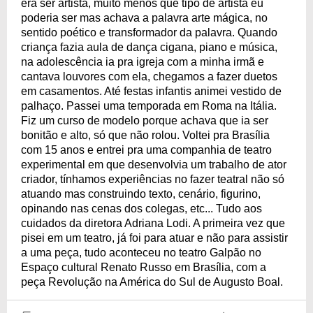
era ser artista, muito menos que tipo de artista eu
poderia ser mas achava a palavra arte mágica, no
sentido poético e transformador da palavra. Quando
criança fazia aula de dança cigana, piano e música,
na adolescência ia pra igreja com a minha irmã e
cantava louvores com ela, chegamos a fazer duetos
em casamentos. Até festas infantis animei vestido de
palhaço. Passei uma temporada em Roma na Itália.
Fiz um curso de modelo porque achava que ia ser
bonitão e alto, só que não rolou. Voltei pra Brasília
com 15 anos e entrei pra uma companhia de teatro
experimental em que desenvolvia um trabalho de ator
criador, tínhamos experiências no fazer teatral não só
atuando mas construindo texto, cenário, figurino,
opinando nas cenas dos colegas, etc... Tudo aos
cuidados da diretora Adriana Lodi. A primeira vez que
pisei em um teatro, já foi para atuar e não para assistir
a uma peça, tudo aconteceu no teatro Galpão no
Espaço cultural Renato Russo em Brasília, com a
peça Revolução na América do Sul de Augusto Boal.