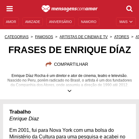
AMOR
AMIZADE
ANIVERSÁRIO
NAMORO
MAIS
SENTIMENTOS
LEGENDAS
DATAS ESPECIAIS
CATEGORIAS
FAMOSOS
ARTISTAS DE CINEMA E TV
ATORES
A
UNIVERSO FEMININO
AUTOAJUDA
DESCULPAS
FRASES DE ENRIQUE DÍAZ
MENSAGENS E FRASES
MENSAGENS DE ANIVERSÁRIO
COMPARTILHAR
ENTRETENIMENTO
FAMOSOS
BÍBLIA
Enrique Díaz Rocha é um diretor e ator de cinema, teatro e televisão.
Nascido no Peru, porém radicado no Brasil, o artista é um dos fundadores
da Companhia dos Atores, onde assumiu a direção de 1990 até 2012.
Conheça mais sobre sua vida.
19/09/1967
Trabalho
Enrique Diaz
Em 2001, fui para Nova York com uma bolsa do
Ministério da Cultura para uma pesquisa e acabei no