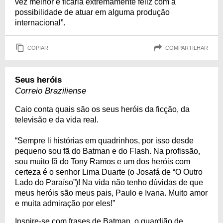
vez melhor e ficaria extremamente feliz com a
possibilidade de atuar em alguma produção
internacional”.
COPIAR
COMPARTILHAR
Seus heróis
Correio Braziliense
Caio conta quais são os seus heróis da ficção, da
televisão e da vida real.
“Sempre li histórias em quadrinhos, por isso desde
pequeno sou fã do Batman e do Flash. Na profissão,
sou muito fã do Tony Ramos e um dos heróis com
certeza é o senhor Lima Duarte (o Josafá de “O Outro
Lado do Paraíso”)! Na vida não tenho dúvidas de que
meus heróis são meus pais, Paulo e Ivana. Muito amor
e muita admiração por eles!”
Inspire-se com frases de Batman, o guardião de