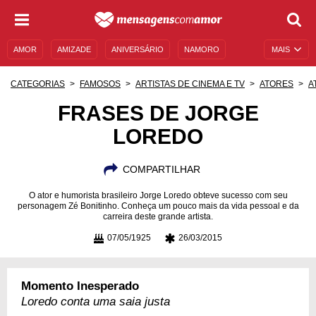
AMOR
AMIZADE
ANIVERSÁRIO
NAMORO
MAIS
SENTIMENTOS
LEGENDAS
DATAS ESPECIAIS
CATEGORIAS
FAMOSOS
ARTISTAS DE CINEMA E TV
ATORES
A
UNIVERSO FEMININO
AUTOAJUDA
DESCULPAS
FRASES DE JORGE
LOREDO
MENSAGENS E FRASES
MENSAGENS DE ANIVERSÁRIO
ENTRETENIMENTO
FAMOSOS
BÍBLIA
COMPARTILHAR
O ator e humorista brasileiro Jorge Loredo obteve sucesso com seu
personagem Zé Bonitinho. Conheça um pouco mais da vida pessoal e da
carreira deste grande artista.
07/05/1925
26/03/2015
Momento Inesperado
Loredo conta uma saia justa