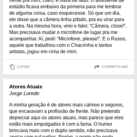
frente pra mim, claro, e outra de lado. O assistente de
estúdio ficava embaixo da primeira para me lembrar
de alguma coisa, caso esquecesse. Só que um dia,
ele disse que a câmera tinha pifado, pra eu virar para
a outra. Na mesma hora, virei e falei: “Câmera, close!”.
Mas precisava mudar o microfone de lugar pra me
acompanhar. Aí, pedi: “Microfone, please!”. E o Russo,
aquele que trabalhou com o Chacrinha e tantos
artistas, jogou em cima de mim.
COPIAR
COMPARTILHAR
Atores Atuais
Jorge Loredo
A minha geração é de atores mais calmos e seguros,
que encaravam a profissão de frente. Não pretendo
depreciar aqui os atores atuais, mas parece que eles
estão mais empolgados é com a fama. O humor
brincava mais com o duplo sentido, não precisava
apelar com palavrões. Porém, a gente não pode