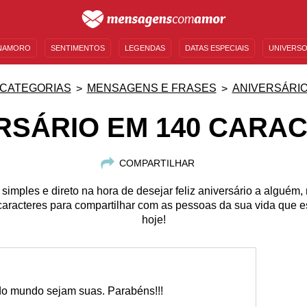
NAMORO
SENTIMENTOS
LEGENDAS
DATAS ESPECIAIS
UNIVERSO
MENSAGENS DE ANIVERSÁRIO
ENTRETENIMENTO
FAMOSOS
BÍBLIA
CATEGORIAS
MENSAGENS E FRASES
ANIVERSÁRI
RSÁRIO EM 140 CARA
COMPARTILHAR
simples e direto na hora de desejar feliz aniversário a algué
aracteres para compartilhar com as pessoas da sua vida que es
hoje!
 do mundo sejam suas. Parabéns!!!