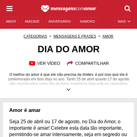
AMOR
AMIZADE
ANIVERSÁRIO
NAMORO
MAIS
SENTIMENTOS
LEGENDAS
DATAS ESPECIAIS
CATEGORIAS
MENSAGENS E FRASES
AMOR
UNIVERSO FEMININO
AUTOAJUDA
DESCULPAS
DIA DO AMOR
MENSAGENS E FRASES
MENSAGENS DE ANIVERSÁRIO
VER VÍDEO
COMPARTILHAR
ENTRETENIMENTO
FAMOSOS
BÍBLIA
O melhor do amor é que ele não precisa de limites: é por isso que ele é
comemorado em dois dias no ano. Tanto 25 de abril quanto 17 de agosto
são classificados como Dia do Amor. A primeira data está no calendário
oficial, a segunda veio do costume. Mas independentemente de suas
origens, as duas datas merecem ser celebradas, já que é sempre bom
falar de amor. Em ambos os dias, coloque mais amor em sua vida! Leia e
compartilhe as mensagens apaixonadas que preparamos para falar desse
que é o mais nobre dos sentimentos. Comemore conosco em abril, em
Amor é amar
agosto e sempre que quiser. O importante é nunca deixar faltar amor!
25/04/2019
Seja 25 de abril ou 17 de agosto, no Dia do Amor, o
importante é amar! Celebre esta data tão importante,
permitindo-se amar intensamente, seja em segredo ou