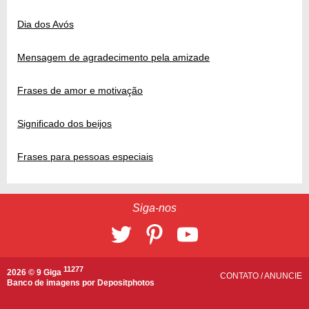
Dia dos Avós
Mensagem de agradecimento pela amizade
Frases de amor e motivação
Significado dos beijos
Frases para pessoas especiais
Siga-nos
11277
2026 © 9 Giga
CONTATO
/
ANUNCIE
Banco de imagens por
Depositphotos