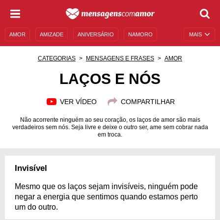
AMOR
AMIZADE
ANIVERSÁRIO
NAMORO
MAIS
SENTIMENTOS
LEGENDAS
DATAS ESPECIAIS
CATEGORIAS
MENSAGENS E FRASES
AMOR
UNIVERSO FEMININO
AUTOAJUDA
DESCULPAS
LAÇOS E NÓS
MENSAGENS E FRASES
MENSAGENS DE ANIVERSÁRIO
VER VÍDEO
COMPARTILHAR
ENTRETENIMENTO
FAMOSOS
BÍBLIA
Não acorrente ninguém ao seu coração, os laços de amor são mais
verdadeiros sem nós. Seja livre e deixe o outro ser, ame sem cobrar nada
em troca.
Invisível
Mesmo que os laços sejam invisíveis, ninguém pode
negar a energia que sentimos quando estamos perto
um do outro.