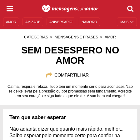
AMOR
AMIZADE
ANIVERSÁRIO
NAMORO
MAIS
SENTIMENTOS
LEGENDAS
DATAS ESPECIAIS
CATEGORIAS
MENSAGENS E FRASES
AMOR
UNIVERSO FEMININO
AUTOAJUDA
DESCULPAS
SEM DESESPERO NO
AMOR
MENSAGENS E FRASES
MENSAGENS DE ANIVERSÁRIO
ENTRETENIMENTO
FAMOSOS
BÍBLIA
COMPARTILHAR
Calma, respira e relaxa. Tudo tem um momento certo para acontecer. Não
se deixe levar pela pressão ou por promessas sem fundamento. Acredite
em seu coração e siga tudo o que ele diz. A sua hora vai chegar!
Tem que saber esperar
Não adianta dizer que quanto mais rápido, melhor...
Saiba esperar pelo momento certo para confiar na