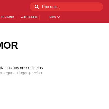
 FEMININO
AUTOAJUDA
MAIS
MOR
ontamos aos nossos netos
Em segundo lugar, preciso
s e também se abrir para
ao ser humano, que ele só
 volta. Venha aprender o
a vida!