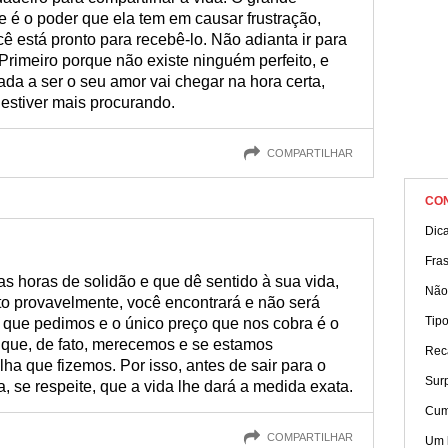
 é o poder que ela tem em causar frustração,
 está pronto para recebê-lo. Não adianta ir para
 Primeiro porque não existe ninguém perfeito, e
da a ser o seu amor vai chegar na hora certa,
estiver mais procurando.
COMPARTILHAR
CO
Dic
Fra
s horas de solidão e que dê sentido à sua vida,
Não
to provavelmente, você encontrará e não será
Tip
 que pedimos e o único preço que nos cobra é o
 que, de fato, merecemos e se estamos
Rec
ha que fizemos. Por isso, antes de sair para o
Surp
, se respeite, que a vida lhe dará a medida exata.
Cum
COMPARTILHAR
Um 