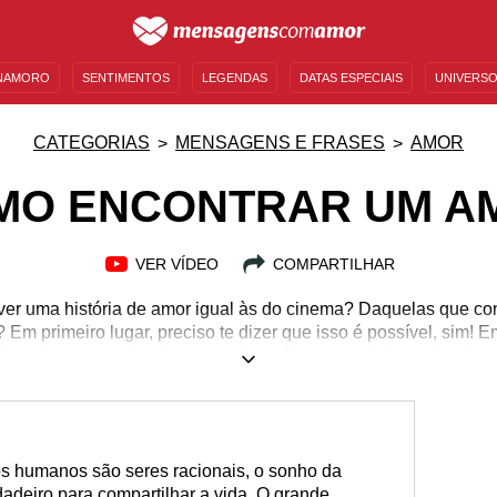
NAMORO
SENTIMENTOS
LEGENDAS
DATAS ESPECIAIS
UNIVERSO
MENSAGENS DE ANIVERSÁRIO
ENTRETENIMENTO
FAMOSOS
BÍBLIA
CATEGORIAS
MENSAGENS E FRASES
AMOR
MO ENCONTRAR UM A
VER VÍDEO
COMPARTILHAR
ver uma história de amor igual às do cinema? Daquelas que c
Em primeiro lugar, preciso te dizer que isso é possível, sim! 
i precisar aprender algumas coisas, ficar atento(a) aos detalhe
. Parece difícil, mas não é, porque o amor é algo tão natural 
 quão simples é sentir e permitir que alguém sinta o mesmo de
a passo que separamos e atraia o par romântico ideal para a su
 humanos são seres racionais, o sonho da
adeiro para compartilhar a vida. O grande