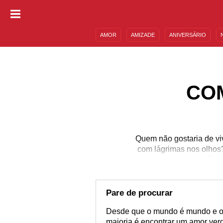
AMOR
AMIZADE
ANIVERSÁRIO
DESCULPAS
MENSAGENS E FRASES
CO
Quem não gostaria de vi
com lágrimas nos olhos? 
te informar que você va
que o amor encontre você
precisa se relembrar do
passo 
Pare de procurar
Desde que o mundo é mundo e os
maioria é encontrar um amor verd