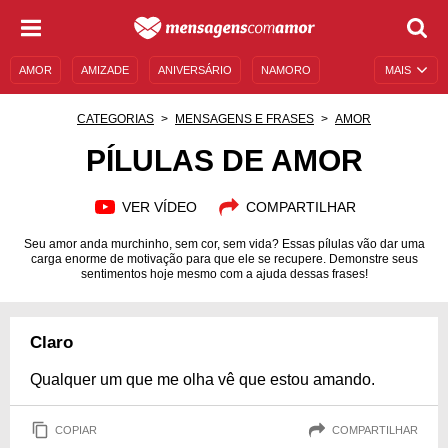
AMOR
AMIZADE
ANIVERSÁRIO
NAMORO
MAIS
SENTIMENTOS
LEGENDAS
DATAS ESPECIAIS
CATEGORIAS
MENSAGENS E FRASES
AMOR
UNIVERSO FEMININO
AUTOAJUDA
DESCULPAS
PÍLULAS DE AMOR
MENSAGENS E FRASES
MENSAGENS DE ANIVERSÁRIO
VER VÍDEO
COMPARTILHAR
ENTRETENIMENTO
FAMOSOS
BÍBLIA
Seu amor anda murchinho, sem cor, sem vida? Essas pílulas vão dar uma
carga enorme de motivação para que ele se recupere. Demonstre seus
sentimentos hoje mesmo com a ajuda dessas frases!
Claro
Qualquer um que me olha vê que estou amando.
COPIAR
COMPARTILHAR