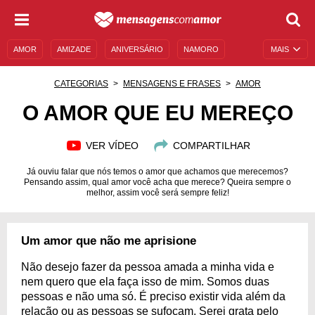
AMOR
AMIZADE
ANIVERSÁRIO
NAMORO
MAIS
SENTIMENTOS
LEGENDAS
DATAS ESPECIAIS
CATEGORIAS
MENSAGENS E FRASES
AMOR
UNIVERSO FEMININO
AUTOAJUDA
DESCULPAS
O AMOR QUE EU MEREÇO
MENSAGENS E FRASES
MENSAGENS DE ANIVERSÁRIO
VER VÍDEO
COMPARTILHAR
ENTRETENIMENTO
FAMOSOS
BÍBLIA
Já ouviu falar que nós temos o amor que achamos que merecemos?
Pensando assim, qual amor você acha que merece? Queira sempre o
melhor, assim você será sempre feliz!
Um amor que não me aprisione
Não desejo fazer da pessoa amada a minha vida e
nem quero que ela faça isso de mim. Somos duas
pessoas e não uma só. É preciso existir vida além da
relação ou as pessoas se sufocam. Serei grata pelo