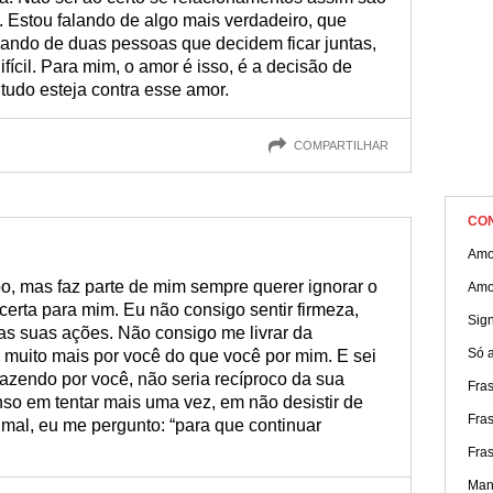
r. Estou falando de algo mais verdadeiro, que
lando de duas pessoas que decidem ficar juntas,
fícil. Para mim, o amor é isso, é a decisão de
tudo esteja contra esse amor.
COMPARTILHAR
CO
Amo
o, mas faz parte de mim sempre querer ignorar o
Amo
certa para mim. Eu não consigo sentir firmeza,
Sign
s suas ações. Não consigo me livrar da
Só 
muito mais por você do que você por mim. E sei
fazendo por você, não seria recíproco da sua
Fra
nso em tentar mais uma vez, em não desistir de
Fra
mal, eu me pergunto: “para que continuar
Fra
Mane