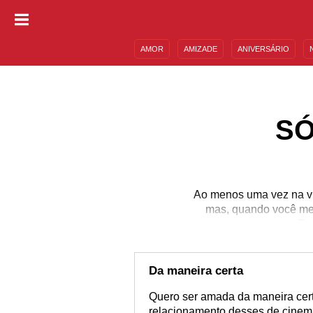
AMOR
AMIZADE
ANIVERSÁRIO
DESCULPAS
MENSAGENS E FRASES
SÓ
Ao menos uma vez na vi
mas, quando você meno
Est
Da maneira certa
Quero ser amada da maneira certa
relacionamento desses de cinema