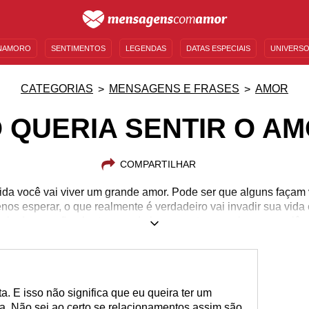
NAMORO
SENTIMENTOS
LEGENDAS
DATAS ESPECIAIS
UNIVERSO
MENSAGENS DE ANIVERSÁRIO
ENTRETENIMENTO
FAMOSOS
BÍBLIA
CATEGORIAS
MENSAGENS E FRASES
AMOR
 QUERIA SENTIR O A
COMPARTILHAR
da você vai viver um grande amor. Pode ser que alguns façam v
s esperar, o que realmente é verdadeiro vai invadir sua vida 
eja de coração aberto quando isso acontecer e viva a experiên
. E isso não significa que eu queira ter um
. Não sei ao certo se relacionamentos assim são