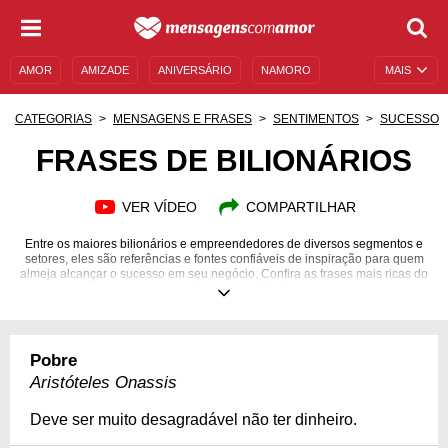
AMOR
AMIZADE
ANIVERSÁRIO
NAMORO
MAIS
SENTIMENTOS
LEGENDAS
DATAS ESPECIAIS
CATEGORIAS
MENSAGENS E FRASES
SENTIMENTOS
SUCESSO
UNIVERSO FEMININO
AUTOAJUDA
DESCULPAS
FRASES DE BILIONÁRIOS
MENSAGENS E FRASES
MENSAGENS DE ANIVERSÁRIO
VER VÍDEO
COMPARTILHAR
ENTRETENIMENTO
FAMOSOS
BÍBLIA
Entre os maiores bilionários e empreendedores de diversos segmentos e
setores, eles são referências e fontes confiáveis de inspiração para quem
almeja alcançar o sucesso em seu negócio. Confira as frases mais ricas do
mundo e compartilhe!
Pobre
Aristóteles Onassis
Deve ser muito desagradável não ter dinheiro.