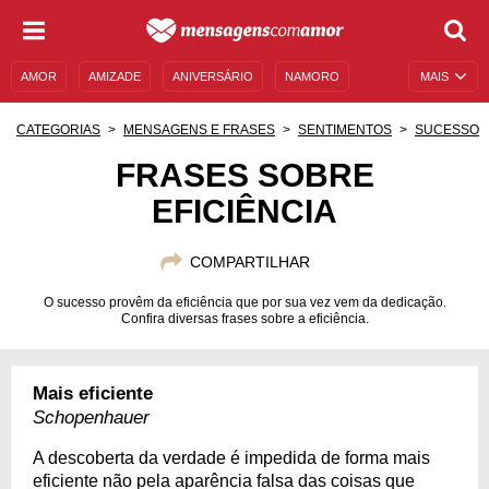
AMOR
AMIZADE
ANIVERSÁRIO
NAMORO
MAIS
SENTIMENTOS
LEGENDAS
DATAS ESPECIAIS
CATEGORIAS
MENSAGENS E FRASES
SENTIMENTOS
SUCESSO
UNIVERSO FEMININO
AUTOAJUDA
DESCULPAS
FRASES SOBRE
EFICIÊNCIA
MENSAGENS E FRASES
MENSAGENS DE ANIVERSÁRIO
ENTRETENIMENTO
FAMOSOS
BÍBLIA
COMPARTILHAR
O sucesso provêm da eficiência que por sua vez vem da dedicação.
Confira diversas frases sobre a eficiência.
Mais eficiente
Schopenhauer
A descoberta da verdade é impedida de forma mais
eficiente não pela aparência falsa das coisas que